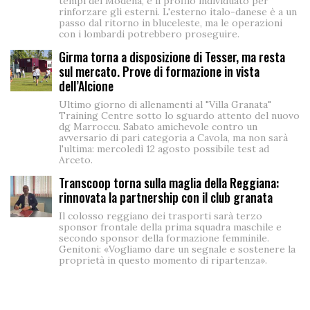
tempi del Modena, è il profilo individuato per
rinforzare gli esterni. L'esterno italo-danese è a un
passo dal ritorno in bluceleste, ma le operazioni
con i lombardi potrebbero proseguire.
Girma torna a disposizione di Tesser, ma resta
sul mercato. Prove di formazione in vista
dell’Alcione
Ultimo giorno di allenamenti al "Villa Granata"
Training Centre sotto lo sguardo attento del nuovo
dg Marroccu. Sabato amichevole contro un
avversario di pari categoria a Cavola, ma non sarà
l'ultima: mercoledì 12 agosto possibile test ad
Arceto.
Transcoop torna sulla maglia della Reggiana:
rinnovata la partnership con il club granata
Il colosso reggiano dei trasporti sarà terzo
sponsor frontale della prima squadra maschile e
secondo sponsor della formazione femminile.
Genitoni: «Vogliamo dare un segnale e sostenere la
proprietà in questo momento di ripartenza».