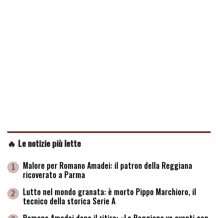
🔥 Le notizie più lette
Malore per Romano Amadei: il patron della Reggiana
1
ricoverato a Parma
Lutto nel mondo granata: è morto Pippo Marchioro, il
2
tecnico della storica Serie A
Romano Amadei dopo il ritiro: «La Reggiana va avanti con