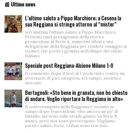
📰 Ultime news
L’ultimo saluto a Pippo Marchioro: a Cesena la
sua Reggiana si stringe attorno al “mister”
Ieri mattina l’ultimo saluto a Pippo Marchioro.
Presenti tanti protagonisti della storica
promozione in Serie A, numerosi tifosi e una
delegazione della Reggiana per rendere omaggio al
tecnico che portò i granata nell’olimpo del calcio
italiano.
Speciale post Reggiana-Alcione Milano 1-0
Il commento dopo il test di Cavola vinto contro un
avversario di pari categoria, tra campo, società e
mercato
Bertagnoli: «Sto bene in granata, non ho chiesto
di andare. Voglio riportare la Reggiana in alto»
Il centrocampista della Reggiana è tornato in
campo dopo l'operazione: «Ho ancora un po' di
fastidio, ma sono sulla strada giusta. La Serie B
manca, però non sono preoccupato. Vogliamo
partire subito forte, i tifosi sono con noi»