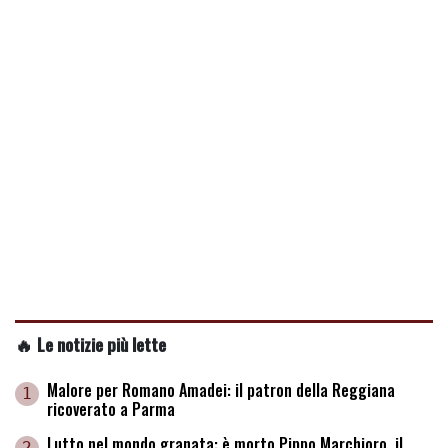
🔥 Le notizie più lette
Malore per Romano Amadei: il patron della Reggiana
1
ricoverato a Parma
Lutto nel mondo granata: è morto Pippo Marchioro, il
2