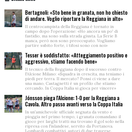
Bertagnoli: «Sto bene in granata, non ho chiesto
di andare. Voglio riportare la Reggiana in alto»
Il centrocampista della Reggiana è tornato in
campo dopo l'operazione: «Ho ancora un po' di
fastidio, ma sono sulla strada giusta. La Serie B
manca, però non sono preoccupato. Vogliamo
partire subito forte, i tifosi sono con noi»
Tesser è soddisfatto: «Atteggiamento positivo e
aggressivo, stiamo facendo bene»
Il tecnico della Reggiana dopo il successo contro
l'Alcione Milano: «Squadra in crescita, ma teniamo i
piedi per terra. Il mercato? Ponsi ci viene a dare
una mano, Castagnetti è un profilo che stiamo
cercando. In Coppa Italia si gioca per vincere»
Jónsson piega l'Alcione: 1-0 per la Reggiana a
Cavola. Altro passo avanti verso la Coppa Italia
In un'amichevole ufficiale segnata da vento e
pioggia nel primo tempo, i granata comandano il
gioco per larghi tratti ma trovano il gol solo nella
ripresa con l'islandese, servito da Portanova.
Lombardi combattivi, autori di due traverse.