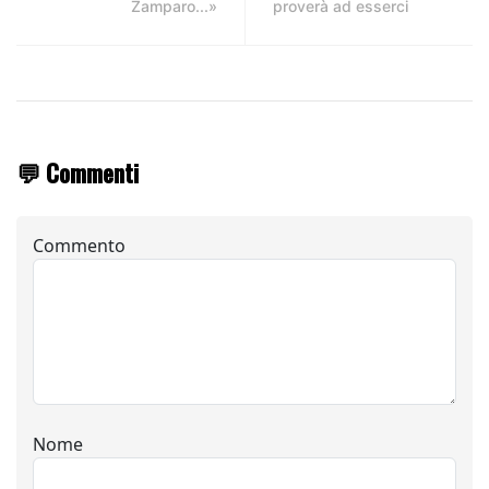
Zamparo...»
proverà ad esserci
💬 Commenti