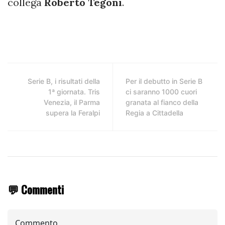
collega
Roberto Tegoni
.
Serie B, i risultati della
Per il debutto in Serie B
1ª giornata. Tris
ci saranno 1000 cuori
Venezia, il Parma
granata al fianco della
supera la Feralpi
Regia a Cittadella
💬 Commenti