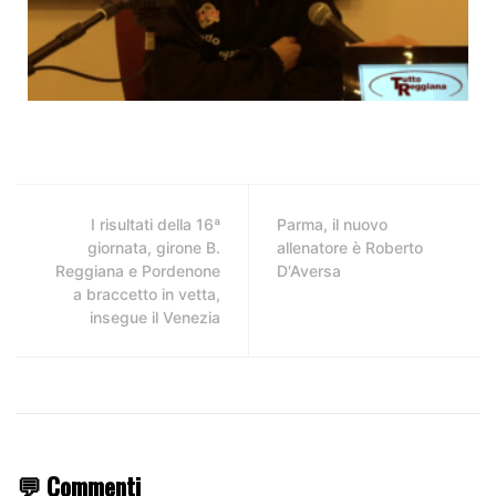
I risultati della 16ª
Parma, il nuovo
giornata, girone B.
allenatore è Roberto
Reggiana e Pordenone
D'Aversa
a braccetto in vetta,
insegue il Venezia
💬 Commenti