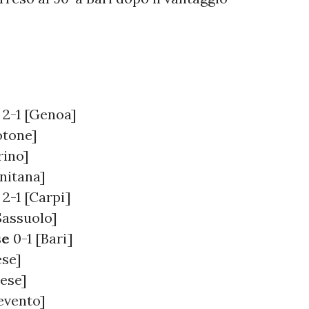
2-1 [Genoa]
otone]
rino]
nitana]
2-1 [Carpi]
assuolo]
se
0-1 [Bari]
se]
ese]
evento]