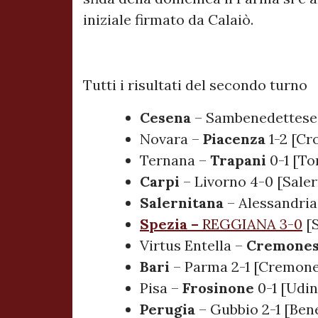
iniziale firmato da Calaiò.
Tutti i risultati del secondo turno
Cesena
– Sambenedettese 
Novara –
Piacenza
1-2 [Cr
Ternana –
Trapani
0-1 [To
Carpi
– Livorno 4-0 [Saler
Salernitana
– Alessandria 
Spezia –
REGGIANA
3-0
[S
Virtus Entella –
Cremone
Bari
– Parma 2-1 [Cremone
Pisa –
Frosinone
0-1 [Udin
Perugia
– Gubbio 2-1 [Ben