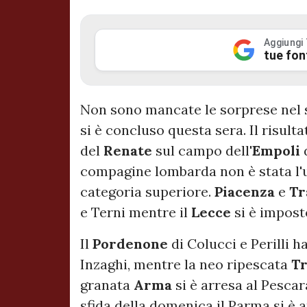
Aggiungi
tue fon
Non sono mancate le sorprese nel 
si è concluso questa sera. Il risult
del
Renate
sul campo dell'
Empoli
d
compagine lombarda non è stata l'u
categoria superiore.
Piacenza
e
Tr
e Terni mentre il
Lecce
si è imposto
Il
Pordenone
di Colucci e Perilli h
Inzaghi, mentre la neo ripescata
Tr
granata
Arma
si è arresa al Pesca
sfida della domenica il Parma si è a