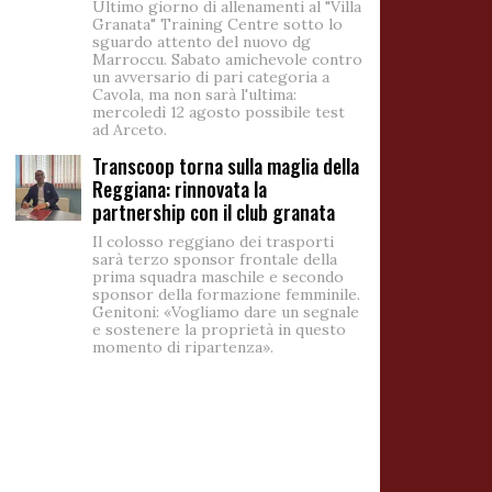
Ultimo giorno di allenamenti al "Villa
Granata" Training Centre sotto lo
sguardo attento del nuovo dg
Marroccu. Sabato amichevole contro
un avversario di pari categoria a
Cavola, ma non sarà l'ultima:
mercoledì 12 agosto possibile test
ad Arceto.
Transcoop torna sulla maglia della
Reggiana: rinnovata la
partnership con il club granata
Il colosso reggiano dei trasporti
sarà terzo sponsor frontale della
prima squadra maschile e secondo
sponsor della formazione femminile.
Genitoni: «Vogliamo dare un segnale
e sostenere la proprietà in questo
momento di ripartenza».