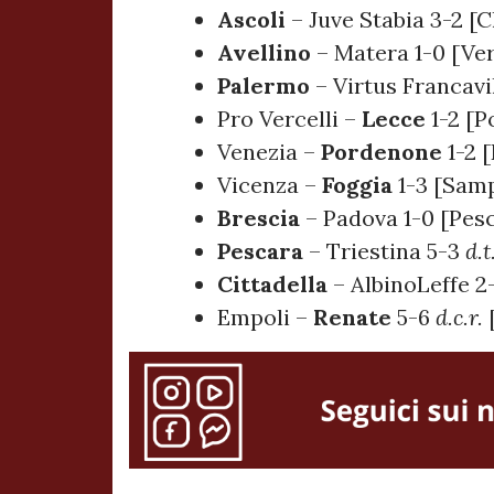
Ascoli
– Juve Stabia 3-2 [C
Avellino
– Matera 1-0 [Ve
Palermo
– Virtus Francavil
Pro Vercelli –
Lecce
1-2 [P
Venezia –
Pordenone
1-2 
Vicenza –
Foggia
1-3 [Sam
Brescia
– Padova 1-0 [Pes
Pescara
– Triestina 5-3
d.t
Cittadella
– AlbinoLeffe 2
Empoli –
Renate
5-6
d.c.r.