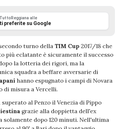
 TuttoReggiana alle
ti preferite su Google
secondo turno della
TIM
Cup
2017/18 che
ato più eclatante è sicuramente il successo
opo la lotteria dei rigori, ma la
nica squadra a beffare avversarie di
apani
hanno espugnato i campi di Novara
 di misura a Vercelli.
a superato al Penzo il Venezia di Pippo
iestina
grazie alla doppietta dell'ex
ra solamente dopo 120 minuti. Nell'ultima
rreso al 90' a Bari dopo il vantaggio