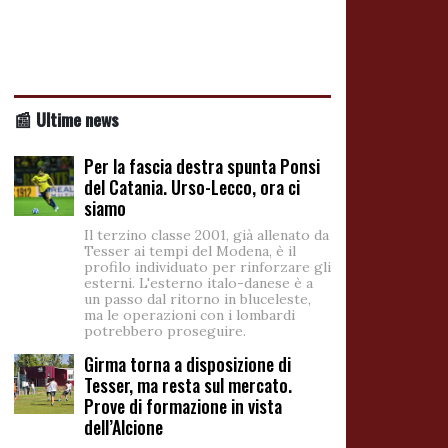
📰 Ultime news
Per la fascia destra spunta Ponsi
del Catania. Urso-Lecco, ora ci
siamo
Il terzino classe 2001, già allenato da
Tesser ai tempi del Modena, è il
profilo individuato per rinforzare gli
esterni. L'esterno italo-danese è a
un passo dal ritorno in bluceleste,
ma le operazioni con i lombardi
potrebbero proseguire.
Girma torna a disposizione di
Tesser, ma resta sul mercato.
Prove di formazione in vista
dell’Alcione