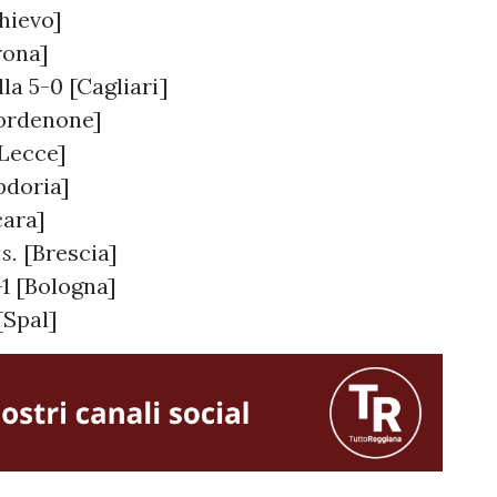
hievo]
rona]
la 5-0 [Cagliari]
ordenone]
[Lecce]
pdoria]
cara]
.s.
[Brescia]
-1 [Bologna]
[Spal]