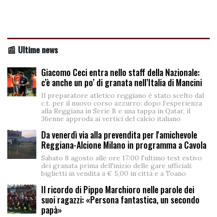
📰 Ultime news
Giacomo Ceci entra nello staff della Nazionale:
c’è anche un po’ di granata nell’Italia di Mancini
Il preparatore atletico reggiano è stato scelto dal
c.t. per il nuovo corso azzurro: dopo l’esperienza
alla Reggiana in Serie B e una tappa in Qatar, il
36enne approda ai vertici del calcio italiano
Da venerdì via alla prevendita per l'amichevole
Reggiana-Alcione Milano in programma a Cavola
Sabato 8 agosto alle ore 17:00 l'ultimo test estivo
dei granata prima dell'inizio delle gare ufficiali:
biglietti in vendita a € 5,00 in città e a Toano
Il ricordo di Pippo Marchioro nelle parole dei
suoi ragazzi: «Persona fantastica, un secondo
papà»