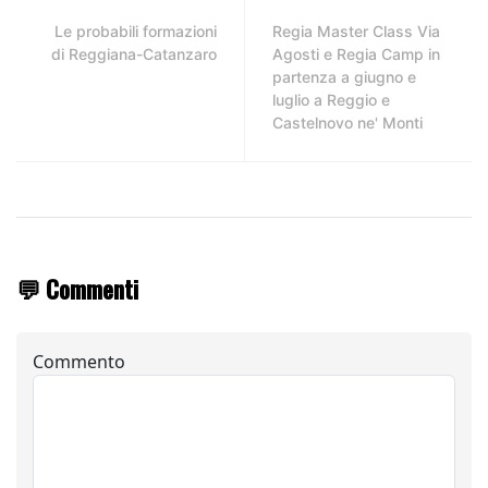
Le probabili formazioni
Regia Master Class Via
di Reggiana-Catanzaro
Agosti e Regia Camp in
partenza a giugno e
luglio a Reggio e
Castelnovo ne' Monti
💬 Commenti