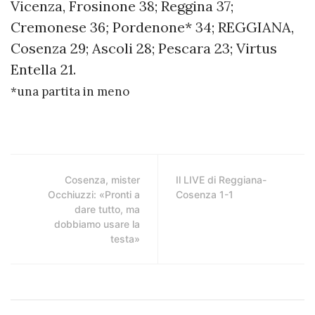
Vicenza, Frosinone 38; Reggina 37;
Cremonese 36
;
Pordenone* 34; REGGIANA,
Cosenza 29; Ascoli 28; Pescara 23; Virtus
Entella 21.
*una partita in meno
Cosenza, mister
Il LIVE di Reggiana-
Occhiuzzi: «Pronti a
Cosenza 1-1
dare tutto, ma
dobbiamo usare la
testa»