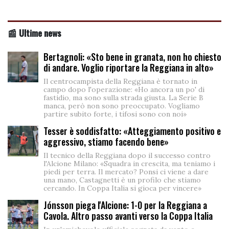
📰 Ultime news
Bertagnoli: «Sto bene in granata, non ho chiesto
di andare. Voglio riportare la Reggiana in alto»
Il centrocampista della Reggiana è tornato in
campo dopo l'operazione: «Ho ancora un po' di
fastidio, ma sono sulla strada giusta. La Serie B
manca, però non sono preoccupato. Vogliamo
partire subito forte, i tifosi sono con noi»
Tesser è soddisfatto: «Atteggiamento positivo e
aggressivo, stiamo facendo bene»
Il tecnico della Reggiana dopo il successo contro
l'Alcione Milano: «Squadra in crescita, ma teniamo i
piedi per terra. Il mercato? Ponsi ci viene a dare
una mano, Castagnetti è un profilo che stiamo
cercando. In Coppa Italia si gioca per vincere»
Jónsson piega l'Alcione: 1-0 per la Reggiana a
Cavola. Altro passo avanti verso la Coppa Italia