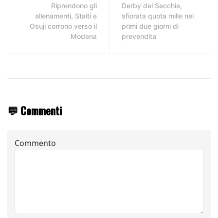
Riprendono gli
Derby del Secchia,
allenamenti, Staiti e
sfiorata quota mille nei
Osuji corrono verso il
primi due giorni di
Modena
prevendita
💬 Commenti