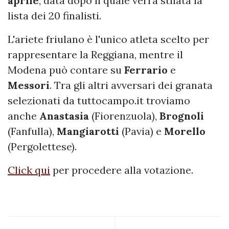
aprile
, data dopo il quale verrà stilata la
lista dei 20 finalisti.
L'ariete friulano è l'unico atleta scelto per
rappresentare la Reggiana, mentre il
Modena può contare su
Ferrario
e
Messori
. Tra gli altri avversari dei granata
selezionati da tuttocampo.it troviamo
anche
Anastasia
(Fiorenzuola),
Brognoli
(Fanfulla),
Mangiarotti
(Pavia) e
Morello
(Pergolettese).
Click qui
per procedere alla votazione.