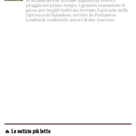
In un'amichevole ufficiale segnata da vento e
pioggia nel primo tempo, i granata comandano il
gioco per larghi tratti ma trovano il gol solo nella
ripresa con l'islandese, servito da Portanova.
Lombardi combattivi, autori di due traverse.
🔥 Le notizie più lette