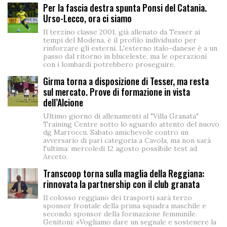
Per la fascia destra spunta Ponsi del Catania.
Urso-Lecco, ora ci siamo
Il terzino classe 2001, già allenato da Tesser ai
tempi del Modena, è il profilo individuato per
rinforzare gli esterni. L'esterno italo-danese è a un
passo dal ritorno in bluceleste, ma le operazioni
con i lombardi potrebbero proseguire.
Girma torna a disposizione di Tesser, ma resta
sul mercato. Prove di formazione in vista
dell’Alcione
Ultimo giorno di allenamenti al "Villa Granata"
Training Centre sotto lo sguardo attento del nuovo
dg Marroccu. Sabato amichevole contro un
avversario di pari categoria a Cavola, ma non sarà
l'ultima: mercoledì 12 agosto possibile test ad
Arceto.
Transcoop torna sulla maglia della Reggiana:
rinnovata la partnership con il club granata
Il colosso reggiano dei trasporti sarà terzo
sponsor frontale della prima squadra maschile e
secondo sponsor della formazione femminile.
Genitoni: «Vogliamo dare un segnale e sostenere la