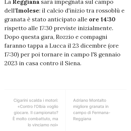
La
Reggiana
sarà impegnata sul campo
dell'
Imolese
: il calcio d'inizio tra rossoblù e
granata è stato anticipato alle
ore 14:30
rispetto alle 17:30 previste inizialmente.
Dopo questa gara, Rozzio e compagni
faranno tappa a Lucca il 23 dicembre (ore
17:30) per poi tornare in campo l'8 gennaio
2023 in casa contro il Siena.
Cigarini scalda i motori:
Adriano Montalto
«Contro l'Olbia voglio
migliore granata in
giocare. Il campionato?
campo di Fermana-
È molto combattuto, ma
Reggiana
lo vinciamo noi»