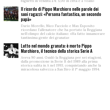
biglietti in vendita a € 5,00 in città e a Toano
Il ricordo di Pippo Marchioro nelle parole dei
suoi ragazzi: «Persona fantastica, un secondo
papà»
Dario Morello, Nico Facciolo e Max Esposito
ricordano l’allenatore che ha portato la Reggiana
nell’olimpo del calcio italiano: «Ha fatto innamorare
tantissima gente dei granata»
Lutto nel mondo granata: è morto Pippo
Marchioro, il tecnico della storica Serie A
Aveva 90 anni. Guidò la Reggiana per sei stagioni,
dalla promozione in Serie B del 1989 alla prima
storica salita in A nel 1993, conquistando anche la
miracolosa salvezza a San Siro il 1° maggio 1994.