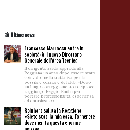
📰 Ultime news
Francesco Marroccu entra in
società: è il nuovo Direttore
Generale dell’Area Tecnica
Il dirigente sardo approda alla
Reggiana un anno dopo essere stato
coinvolto nella trattativa per la
possibile cessione del club: «Dopo
un lungo corteggiamento reciproco,
raggiungo Reggio Emilia per
portare professionalità, esperienza
ed entusiasmo»
Reinhart saluta la Reggiana:
«Siete stati la mia casa. Tornerete
dove merita questa enorme
piazza»