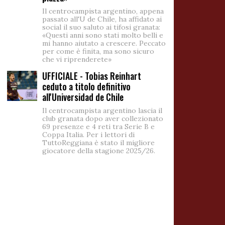
Il centrocampista argentino, appena
passato all'U de Chile, ha affidato ai
social il suo saluto ai tifosi granata:
«Questi anni sono stati molto belli e
mi hanno aiutato a crescere. Peccato
per come è finita, ma sono sicuro
che vi riprenderete»
UFFICIALE - Tobias Reinhart
ceduto a titolo definitivo
all'Universidad de Chile
Il centrocampista argentino lascia il
club granata dopo aver collezionato
69 presenze e 4 reti tra Serie B e
Coppa Italia. Per i lettori di
TuttoReggiana è stato il migliore
giocatore della stagione 2025/26.