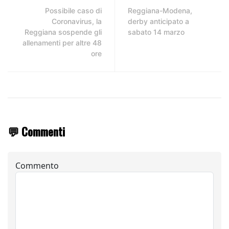
Possibile caso di
Reggiana-Modena,
Coronavirus, la
derby anticipato a
Reggiana sospende gli
sabato 14 marzo
allenamenti per altre 48
ore
💬 Commenti