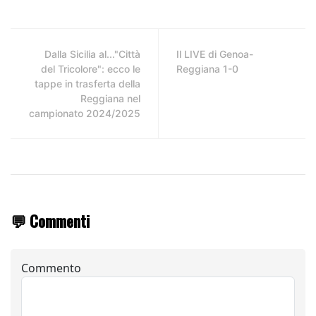
Dalla Sicilia al..."Città
Il LIVE di Genoa-
del Tricolore": ecco le
Reggiana 1-0
tappe in trasferta della
Reggiana nel
campionato 2024/2025
💬 Commenti