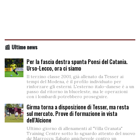
📰 Ultime news
Per la fascia destra spunta Ponsi del Catania.
Urso-Lecco, ora ci siamo
Il terzino classe 2001, già allenato da Tesser ai
tempi del Modena, è il profilo individuato per
rinforzare gli esterni. L'esterno italo-danese è a un
passo dal ritorno in bluceleste, ma le operazioni
con i lombardi potrebbero proseguire.
Girma torna a disposizione di Tesser, ma resta
sul mercato. Prove di formazione in vista
dell’Alcione
Ultimo giorno di allenamenti al "Villa Granata"
Training Centre sotto lo sguardo attento del nuovo
dg Marroccu. Sabato amichevole contro un