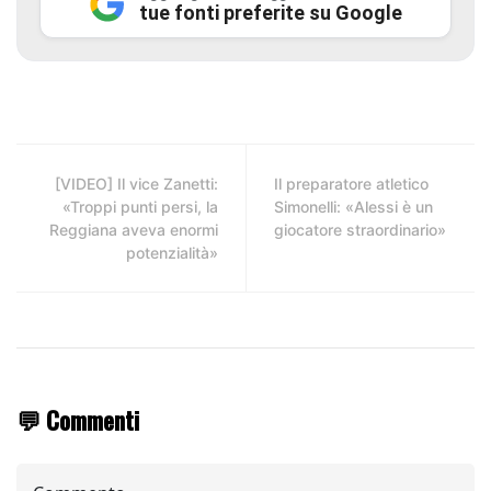
tue fonti preferite su Google
[VIDEO] Il vice Zanetti:
Il preparatore atletico
«Troppi punti persi, la
Simonelli: «Alessi è un
Reggiana aveva enormi
giocatore straordinario»
potenzialità»
💬 Commenti