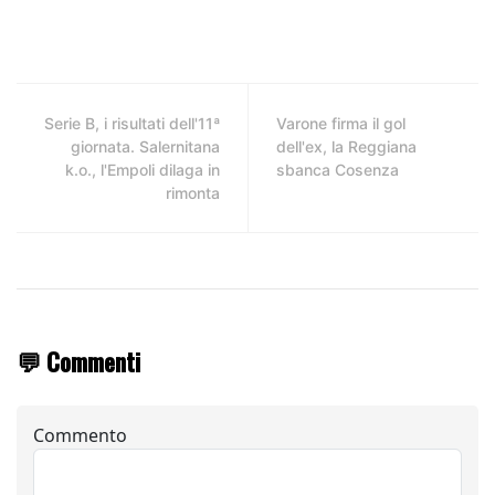
Serie B, i risultati dell'11ª
Varone firma il gol
giornata. Salernitana
dell'ex, la Reggiana
k.o., l'Empoli dilaga in
sbanca Cosenza
rimonta
💬 Commenti