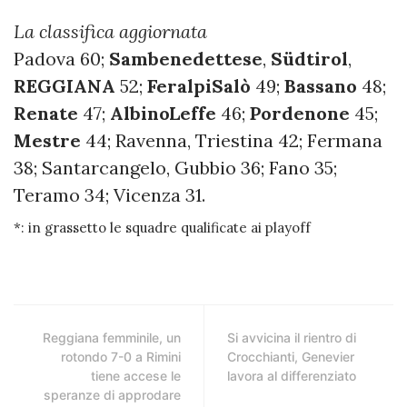
La classifica aggiornata
Padova 60;
Sambenedettese
,
Südtirol
,
REGGIANA
52;
FeralpiSalò
49;
Bassano
48;
Renate
47;
AlbinoLeffe
46;
Pordenone
45;
Mestre
44; Ravenna, Triestina 42; Fermana
38; Santarcangelo, Gubbio 36; Fano 35;
Teramo 34; Vicenza 31.
*: in grassetto le squadre qualificate ai playoff
Reggiana femminile, un
Si avvicina il rientro di
rotondo 7-0 a Rimini
Crocchianti, Genevier
tiene accese le
lavora al differenziato
speranze di approdare