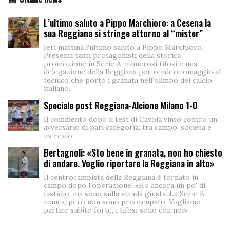
L’ultimo saluto a Pippo Marchioro: a Cesena la
sua Reggiana si stringe attorno al “mister”
Ieri mattina l’ultimo saluto a Pippo Marchioro.
Presenti tanti protagonisti della storica
promozione in Serie A, numerosi tifosi e una
delegazione della Reggiana per rendere omaggio al
tecnico che portò i granata nell’olimpo del calcio
italiano.
Speciale post Reggiana-Alcione Milano 1-0
Il commento dopo il test di Cavola vinto contro un
avversario di pari categoria, tra campo, società e
mercato
Bertagnoli: «Sto bene in granata, non ho chiesto
di andare. Voglio riportare la Reggiana in alto»
Il centrocampista della Reggiana è tornato in
campo dopo l'operazione: «Ho ancora un po' di
fastidio, ma sono sulla strada giusta. La Serie B
manca, però non sono preoccupato. Vogliamo
partire subito forte, i tifosi sono con noi»