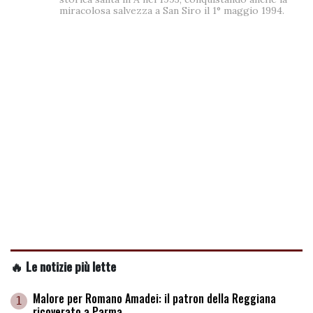
miracolosa salvezza a San Siro il 1° maggio 1994.
🔥 Le notizie più lette
Malore per Romano Amadei: il patron della Reggiana
1
ricoverato a Parma