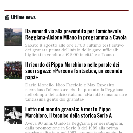
📰 Ultime news
Da venerdì via alla prevendita per l'amichevole
Reggiana-Alcione Milano in programma a Cavola
Sabato 8 agosto alle ore 17:00 l'ultimo test estivo
dei granata prima dell'inizio delle gare ufficiali:
biglietti in vendita a € 5,00 in città e a Toano
Il ricordo di Pippo Marchioro nelle parole dei
suoi ragazzi: «Persona fantastica, un secondo
papà»
Dario Morello, Nico Facciolo e Max Esposito
ricordano l’allenatore che ha portato la Reggiana
nell’olimpo del calcio italiano: «Ha fatto innamorare
tantissima gente dei granata»
Lutto nel mondo granata: è morto Pippo
Marchioro, il tecnico della storica Serie A
Aveva 90 anni. Guidò la Reggiana per sei stagioni,
dalla promozione in Serie B del 1989 alla prima
storica salita in A nel 1993, conquistando anche la