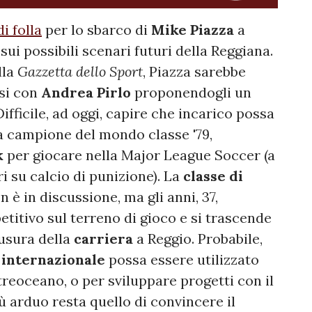
i folla
per lo sbarco di
Mike Piazza
a
sui possibili scenari futuri della Reggiana.
lla
Gazzetta dello Sport
, Piazza sarebbe
esi con
Andrea Pirlo
proponendogli un
fficile, ad oggi, capire che incarico possa
a campione del mondo classe '79,
k
per giocare nella Major League Soccer (a
i su calcio di punizione). La
classe di
n è in discussione, ma gli anni, 37,
titivo sul terreno di gioco e si trascende
iusura della
carriera
a Reggio. Probabile,
a
internazionale
possa essere utilizzato
treoceano, o per sviluppare progetti con il
ù arduo resta quello di convincere il