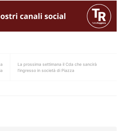
za
La prossima settimana il Cda che sancirà
ia
l'ingresso in società di Piazza