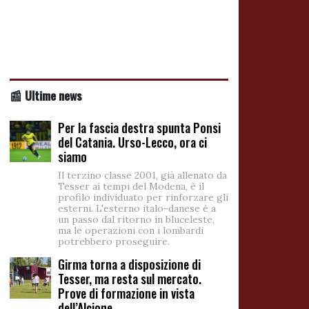
📰 Ultime news
Per la fascia destra spunta Ponsi
del Catania. Urso-Lecco, ora ci
siamo
Il terzino classe 2001, già allenato da
Tesser ai tempi del Modena, è il
profilo individuato per rinforzare gli
esterni. L'esterno italo-danese è a
un passo dal ritorno in bluceleste,
ma le operazioni con i lombardi
potrebbero proseguire.
Girma torna a disposizione di
Tesser, ma resta sul mercato.
Prove di formazione in vista
dell’Alcione