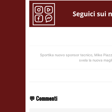
Sportika nuovo sponsor tecnico, Mike Piaz
svela la nuova magl
💬 Commenti