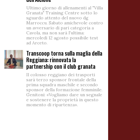
Ultimo giorno di allenamenti al "Villa
Granata" Training Centre sotto lo
sguardo attento del nuovo dg
Marroccu. Sabato amichevole contro
un avversario di pari categoria a
Cavola, ma non sarà l'ultima:
mercoledì 12 agosto possibile test
ad Arceto.
Transcoop torna sulla maglia della
Reggiana: rinnovata la
partnership con il club granata
Il colosso reggiano dei trasporti
sarà terzo sponsor frontale della
prima squadra maschile e secondo
sponsor della formazione femminile.
Genitoni: «Vogliamo dare un segnale
e sostenere la proprietà in questo
momento di ripartenza».