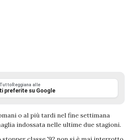
 TuttoReggiana alle
ti preferite su Google
omani o al più tardi nel fine settimana
aglia indossata nelle ultime due stagioni.
lo stopper classe '92 non si è mai interrotto