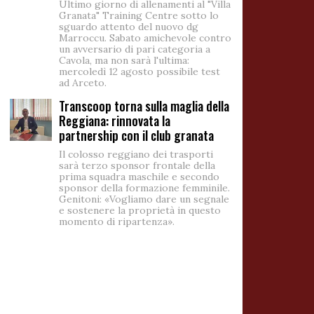
Ultimo giorno di allenamenti al "Villa
Granata" Training Centre sotto lo
sguardo attento del nuovo dg
Marroccu. Sabato amichevole contro
un avversario di pari categoria a
Cavola, ma non sarà l'ultima:
mercoledì 12 agosto possibile test
ad Arceto.
Transcoop torna sulla maglia della
Reggiana: rinnovata la
partnership con il club granata
Il colosso reggiano dei trasporti
sarà terzo sponsor frontale della
prima squadra maschile e secondo
sponsor della formazione femminile.
Genitoni: «Vogliamo dare un segnale
e sostenere la proprietà in questo
momento di ripartenza».