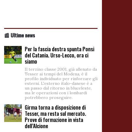
📰 Ultime news
Per la fascia destra spunta Ponsi
del Catania. Urso-Lecco, ora ci
siamo
Il terzino classe 2001, già allenato da
Tesser ai tempi del Modena, è il
profilo individuato per rinforzare gli
esterni. L'esterno italo-danese è a
un passo dal ritorno in bluceleste,
ma le operazioni con i lombardi
potrebbero proseguire.
Girma torna a disposizione di
Tesser, ma resta sul mercato.
Prove di formazione in vista
dell’Alcione