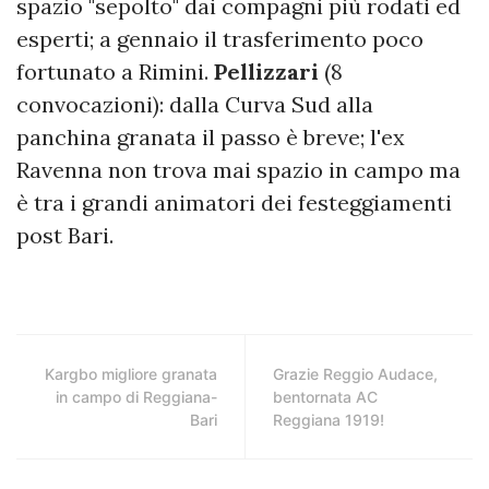
spazio "sepolto" dai compagni più rodati ed
esperti; a gennaio il trasferimento poco
fortunato a Rimini.
Pellizzari
(8
convocazioni): dalla Curva Sud alla
panchina granata il passo è breve; l'ex
Ravenna non trova mai spazio in campo ma
è tra i grandi animatori dei festeggiamenti
post Bari.
Kargbo migliore granata
Grazie Reggio Audace,
in campo di Reggiana-
bentornata AC
Bari
Reggiana 1919!