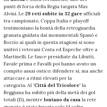
punti di forza della Regia targata Max
Alvini. Le
29 reti subìte in 32 gare
ufficiali
tra campionato, Coppa Italia e playoff
testimoniano la bontà della retroguardia
granata guidata dai monumentali Spanò e
Rozzio ai quali in questa stagioni si sono
unitivi i veterani Costa ed Espeche oltre a
Martinelli. Le fasce presidiate da Libutti,
Favale prima e Favalli poi hanno avuto un
compito assai ostico: difendere sì, ma anche
attaccare a ritmi elevati per la
categoria. Al "
Città
del
Tricolore
" la
Reggiana ha subito più della metà dei gol
totali (15), mentre
lontano da casa
la rete
granata è stata bucata solo 14 volte.