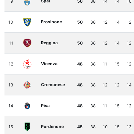
Spal
9
56
38
14
14
10
Frosinone
10
50
38
12
14
12
Reggina
11
50
38
12
14
12
Vicenza
12
48
38
11
15
12
Cremonese
13
48
38
12
12
14
Pisa
14
48
38
11
15
12
Pordenone
15
45
38
10
15
13