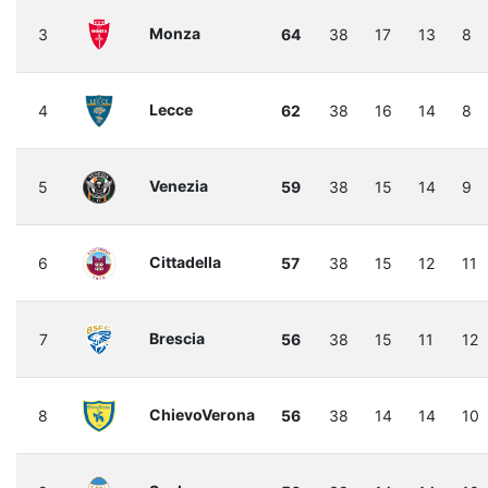
Monza
3
64
38
17
13
8
Lecce
4
62
38
16
14
8
Venezia
5
59
38
15
14
9
Cittadella
6
57
38
15
12
11
Brescia
7
56
38
15
11
12
ChievoVerona
8
56
38
14
14
10