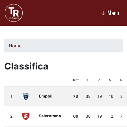
Menu
↓
Home
Classifica
Pnt
G
V
N
P
Empoli
1
73
38
19
16
3
Salernitana
2
69
38
19
12
7